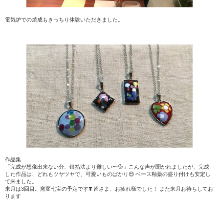
電気炉での焼成もきっちり体験いただきました。
作品集
「完成が想像出来ない分、銀箔法より難しい〜💦」こんな声が聞かれましたが、完成
した作品は、どれもツヤツヤで、可愛いものばかり😍 ベース釉薬の盛り付けも安定し
て来ました。
来月は3回目。窯変七宝の予定です❣️ 皆さま、お疲れ様でした！ また来月お待ちしてお
ります